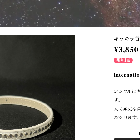
キラキラ
¥3,850
残り1点
Internatio
シンプルに
す。
太く頑丈な
ただけます