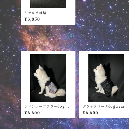
キラキラ首輪
¥3,850
レインボーフラワーdog we
ブラックローズdogwear
ar
¥6,600
¥6,600