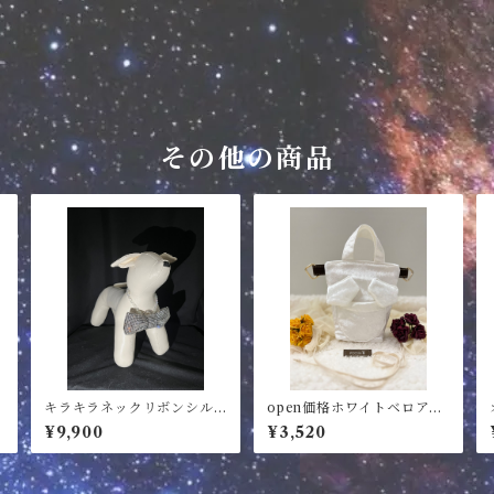
その他の商品
キラキラネックリボンシル
open価格ホワイトベロアミ
バー
ニバッグ
¥9,900
¥3,520