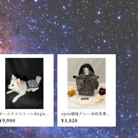
オールラメストーンdogwea
open価格グレー合成皮革ミ
r
ニバッグ
¥9,900
¥3,520