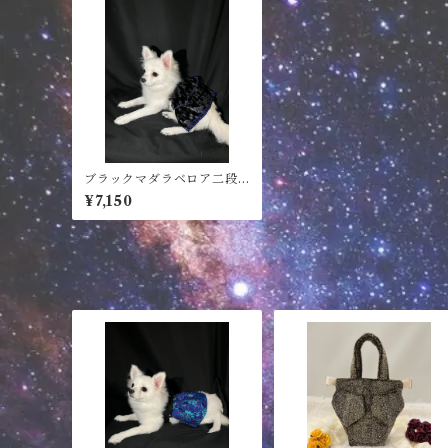
ブラックマダラベロア二段d
og wear
¥7,150