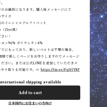
す。
でのお値段になります。購入後メッセージにて
のサイズ
前のイニシャルアルファベット
（白or黒）
ださい！
ヨン96% ポリウレタン4%
すでにもっており、新しいベルトは不要の場合、
き価格で新しくページをお作りしますのでメッセージ
ください。または公式LINEを追加していただきメ
のやり取りも可能です。⇨
https://lin.ee/PqlHY8F
International shipping available
Add to cart
日本国内にお住まいの方向け