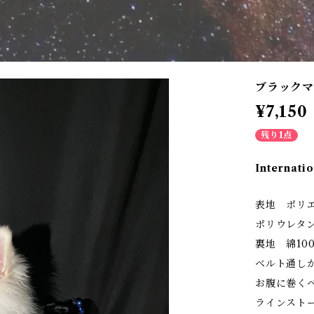
ブラックマ
¥7,150
残り1点
Internatio
表地 ポリエ
ポリウレタン
裏地 綿10
ベルト通し
お腹に巻く
ラインスト