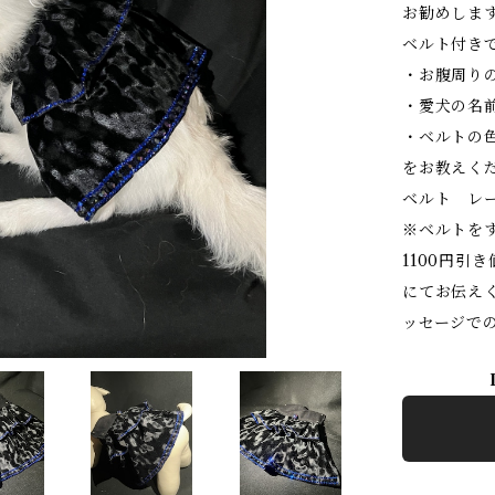
お勧めしま
ベルト付き
・お腹周り
・愛犬の名
・ベルトの色
をお教えく
ベルト レー
※ベルトを
1100円引
にてお伝え
ッセージで